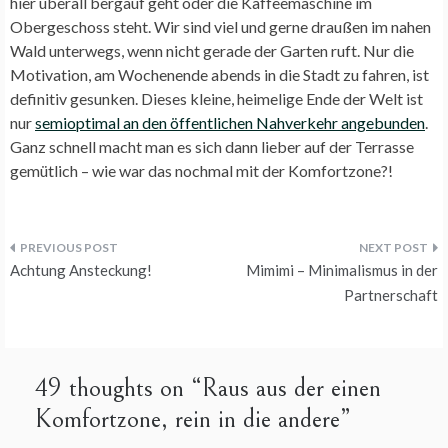
hier überall bergauf geht oder die Kaffeemaschine im
Obergeschoss steht. Wir sind viel und gerne draußen im nahen
Wald unterwegs, wenn nicht gerade der Garten ruft. Nur die
Motivation, am Wochenende abends in die Stadt zu fahren, ist
definitiv gesunken. Dieses kleine, heimelige Ende der Welt ist
nur
semioptimal an den öffentlichen Nahverkehr angebunden
.
Ganz schnell macht man es sich dann lieber auf der Terrasse
gemütlich – wie war das nochmal mit der Komfortzone?!
Beitragsnavigation
Achtung Ansteckung!
Mimimi – Minimalismus in der
Partnerschaft
49 thoughts on “
Raus aus der einen
Komfortzone, rein in die andere
”