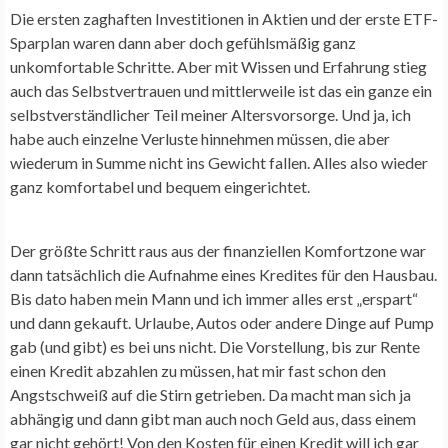
Die ersten zaghaften Investitionen in Aktien und der erste ETF-
Sparplan waren dann aber doch gefühlsmäßig ganz
unkomfortable Schritte. Aber mit Wissen und Erfahrung stieg
auch das Selbstvertrauen und mittlerweile ist das ein ganze ein
selbstverständlicher Teil meiner Altersvorsorge. Und ja, ich
habe auch einzelne Verluste hinnehmen müssen, die aber
wiederum in Summe nicht ins Gewicht fallen. Alles also wieder
ganz komfortabel und bequem eingerichtet.
Der größte Schritt raus aus der finanziellen Komfortzone war
dann tatsächlich die Aufnahme eines Kredites für den Hausbau.
Bis dato haben mein Mann und ich immer alles erst „erspart“
und dann gekauft. Urlaube, Autos oder andere Dinge auf Pump
gab (und gibt) es bei uns nicht. Die Vorstellung, bis zur Rente
einen Kredit abzahlen zu müssen, hat mir fast schon den
Angstschweiß auf die Stirn getrieben. Da macht man sich ja
abhängig und dann gibt man auch noch Geld aus, dass einem
gar nicht gehört! Von den Kosten für einen Kredit will ich gar