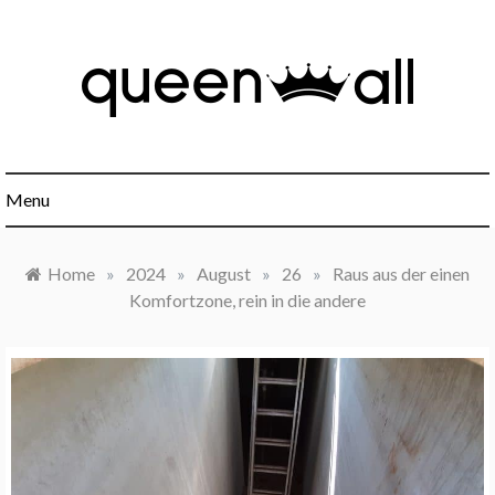
Skip
to
content
Minimalismus, Mindset, Finanzen und alles was sonst noch
Queen All
interessant ist.
Menu
Home
»
2024
»
August
»
26
»
Raus aus der einen
Komfortzone, rein in die andere