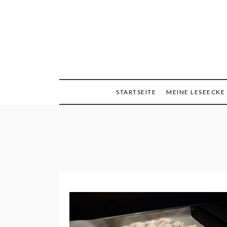
Skip
to
content
Minimalismus, Mind
Queen
STARTSEITE
MEINE LESEECKE