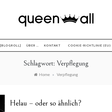
set, Finanzen und alles was sonst noch interessant ist.
 All
 [BLOGROLL]
ÜBER …
KONTAKT
COOKIE-RICHTLINIE (EU)
Schlagwort:
Verpflegung
Home
»
Verpflegung
Helau – oder so ähnlich?