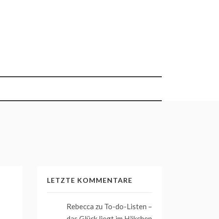
LETZTE KOMMENTARE
Rebecca
zu
To-do-Listen –
das Glück liegt im Häkchen