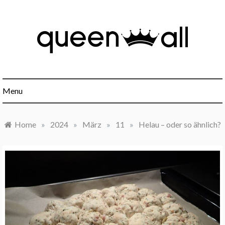
Skip
to
content
Minimalismus, Mindset, Finanzen und alles was sonst noch
Queen All
interessant ist.
Menu
Home
»
2024
»
März
»
11
»
Helau – oder so ähnlich?