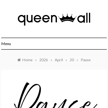
Skip
to
content
Minimalismus, Mindset, Finanzen und alles was sonst noch
Queen All
interessant ist.
Menu
Home
»
2026
»
April
»
20
»
Pause