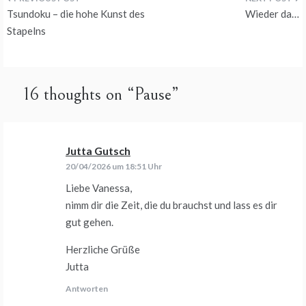
Beitragsnavigation
Tsundoku – die hohe Kunst des
Wieder da…
Stapelns
16 thoughts on “
Pause
”
Jutta Gutsch
sagt:
20/04/2026 um 18:51 Uhr
Liebe Vanessa,
nimm dir die Zeit, die du brauchst und lass es dir
gut gehen.
Herzliche Grüße
Jutta
Antworten