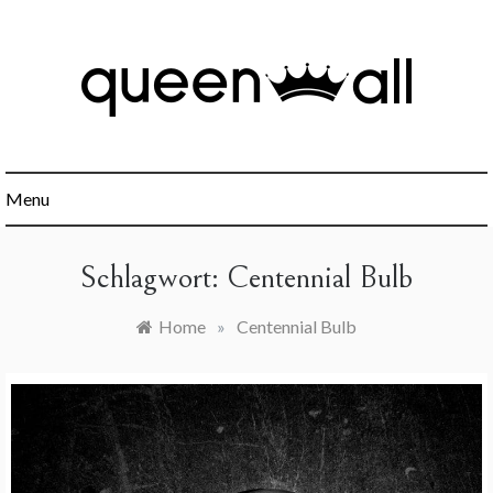
Skip
to
content
Minimalismus, Mindset, Finanzen und alles was sonst noch
Queen All
interessant ist.
Menu
Schlagwort:
Centennial Bulb
Home
»
Centennial Bulb