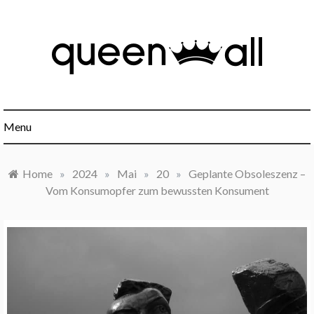
Skip
to
content
Minimalismus, Mindset, Finanzen und alles was sonst noch
Queen All
interessant ist.
Menu
Home
»
2024
»
Mai
»
20
»
Geplante Obsoleszenz –
Vom Konsumopfer zum bewussten Konsument