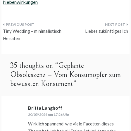
Nebenwirkungen
Beitragsnavigation
Tiny Wedding – minimalistisch
Liebes zukünftiges Ich
Heiraten
35 thoughts on “
Geplante
Obsoleszenz – Vom Konsumopfer zum
bewussten Konsument
”
Britta Langhoff
sagt:
20/05/2024 um 17:26 Uhr
Wirklich spannend, wie viele Facetten dieses
Thema hat. Ich hab all Deine Artikel dazu sehr