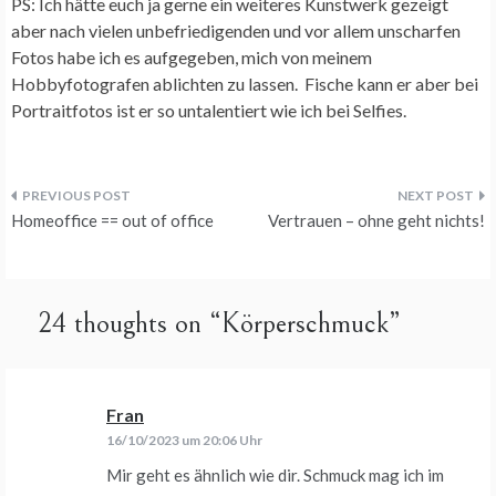
PS: Ich hätte euch ja gerne ein weiteres Kunstwerk gezeigt
aber nach vielen unbefriedigenden und vor allem unscharfen
Fotos habe ich es aufgegeben, mich von meinem
Hobbyfotografen ablichten zu lassen. Fische kann er aber bei
Portraitfotos ist er so untalentiert wie ich bei Selfies.
Beitragsnavigation
Homeoffice == out of office
Vertrauen – ohne geht nichts!
24 thoughts on “
Körperschmuck
”
Fran
sagt:
16/10/2023 um 20:06 Uhr
Mir geht es ähnlich wie dir. Schmuck mag ich im