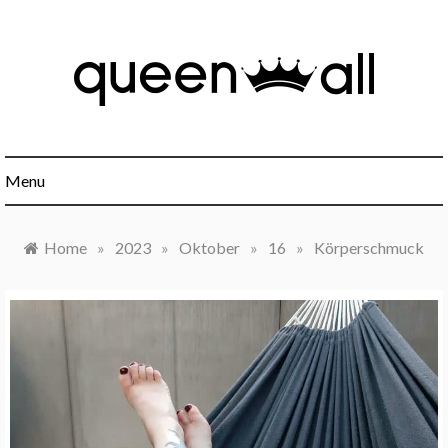
Skip
to
content
Minimalismus, Mindset, Finanzen und alles was sonst noch
Queen All
interessant ist.
Menu
Home
»
2023
»
Oktober
»
16
»
Körperschmuck