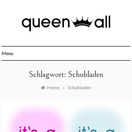
Skip
to
content
Minimalismus, Mindset, Finanzen und alles was sonst noch
Queen All
interessant ist.
Menu
Schlagwort:
Schubladen
Home
»
Schubladen