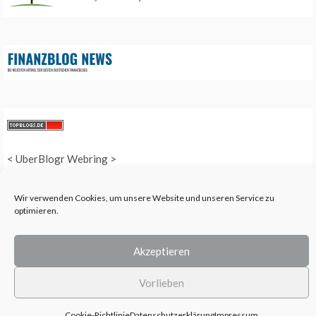
<
UberBlogr Webring
>
Wir verwenden Cookies, um unsere Website und unseren Service zu
optimieren.
COPYRIGHT © 2025 QUEEN-ALL - ALL RIGHTS RESERVED. THEME: PROMOS
BY
TEMPLATE SELL
.
Akzeptieren
Vorlieben
Cookie-Richtlinie
Datenschutzerklärung
Impressum