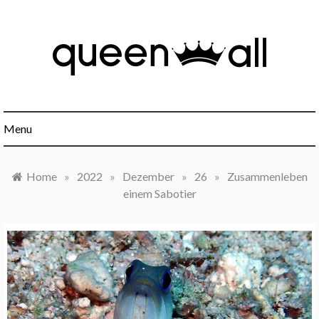
Skip
to
content
Minimalismus, Mindset, Finanzen und alles was sonst noch
Queen All
interessant ist.
Menu
Home
»
2022
»
Dezember
»
26
»
Zusammenleben
einem Sabotier