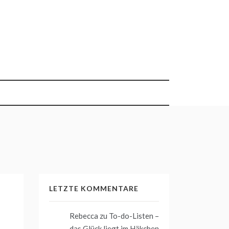
LETZTE KOMMENTARE
Rebecca
zu
To-do-Listen –
das Glück liegt im Häkchen