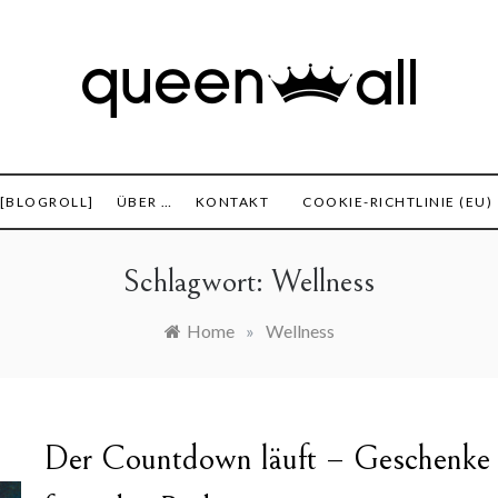
set, Finanzen und alles was sonst noch interessant ist.
 All
 [BLOGROLL]
ÜBER …
KONTAKT
COOKIE-RICHTLINIE (EU)
Schlagwort:
Wellness
Home
»
Wellness
Der Countdown läuft – Geschenke