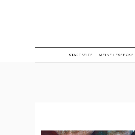
Skip
to
content
Minimalismus, Mind
Queen
STARTSEITE
MEINE LESEECKE