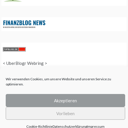
<
UberBlogr Webring
>
Wir verwenden Cookies, um unsere Website und unseren Service zu
optimieren.
COPYRIGHT © 2025 QUEEN-ALL - ALL RIGHTS RESERVED. THEME: PROMOS
BY
TEMPLATE SELL
.
Akzeptieren
Vorlieben
Cookie-Richtlinie
Datenschutzerklärung
Impressum