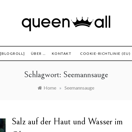
set, Finanzen und alles was sonst noch interessant ist.
 All
 [BLOGROLL]
ÜBER …
KONTAKT
COOKIE-RICHTLINIE (EU)
Schlagwort:
Seemannsauge
Home
»
Seemannsauge
Salz auf der Haut und Wasser im