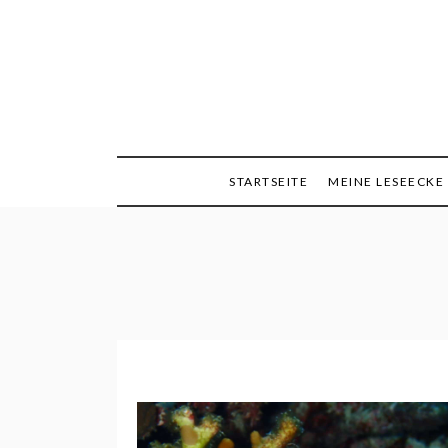
Skip
to
content
Minimalismus, Mind
Queen
STARTSEITE
MEINE LESEECKE