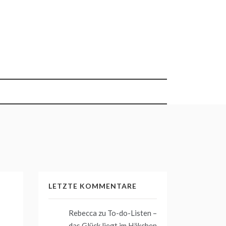
LETZTE KOMMENTARE
Rebecca
zu
To-do-Listen –
das Glück liegt im Häkchen