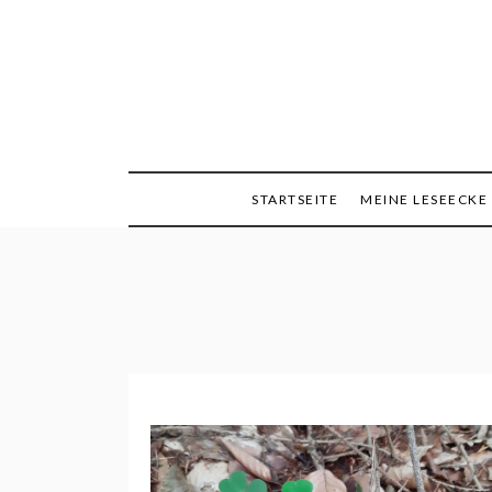
Skip
to
content
Minimalismus, Mind
Queen
STARTSEITE
MEINE LESEECKE