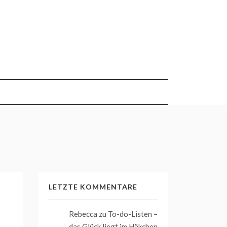
LETZTE KOMMENTARE
Rebecca
zu
To-do-Listen –
das Glück liegt im Häkchen