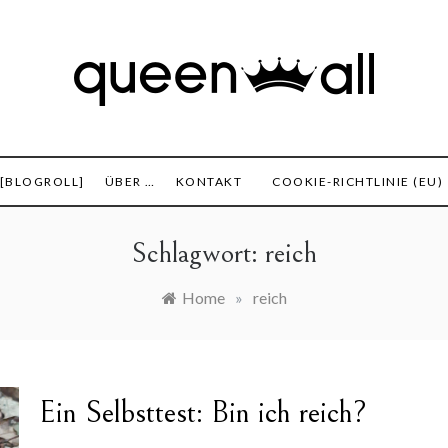
set, Finanzen und alles was sonst noch interessant ist.
 All
 [BLOGROLL]
ÜBER …
KONTAKT
COOKIE-RICHTLINIE (EU)
Schlagwort:
reich
Home
»
reich
Ein Selbsttest: Bin ich reich?