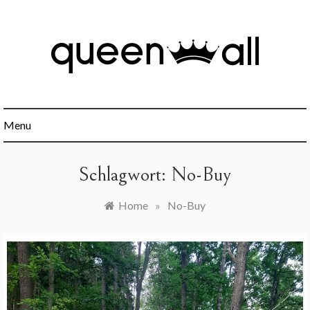
Skip
to
content
Minimalismus, Mindset, Finanzen und alles was sonst noch
Queen All
interessant ist.
Menu
Schlagwort:
No-Buy
Home
»
No-Buy