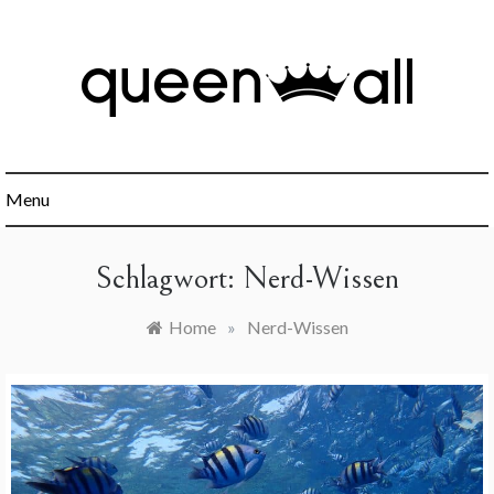
Skip
to
content
Minimalismus, Mindset, Finanzen und alles was sonst noch
Queen All
interessant ist.
Menu
Schlagwort:
Nerd-Wissen
Home
»
Nerd-Wissen