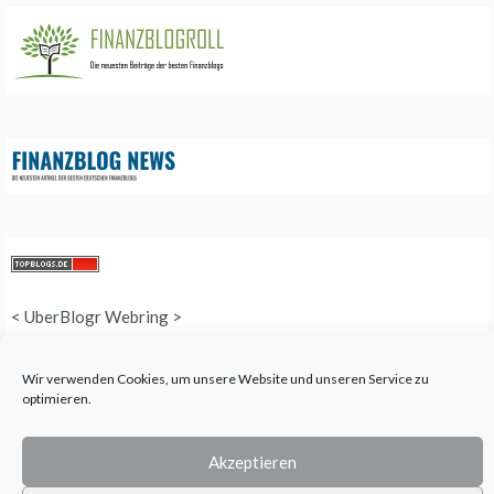
<
UberBlogr Webring
>
Wir verwenden Cookies, um unsere Website und unseren Service zu
optimieren.
COPYRIGHT © 2025 QUEEN-ALL - ALL RIGHTS RESERVED. THEME: PROMOS
BY
TEMPLATE SELL
.
Akzeptieren