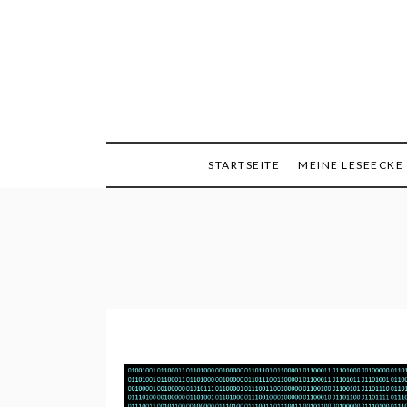
Skip
to
content
Minimalismus, Mind
Queen
STARTSEITE
MEINE LESEECKE