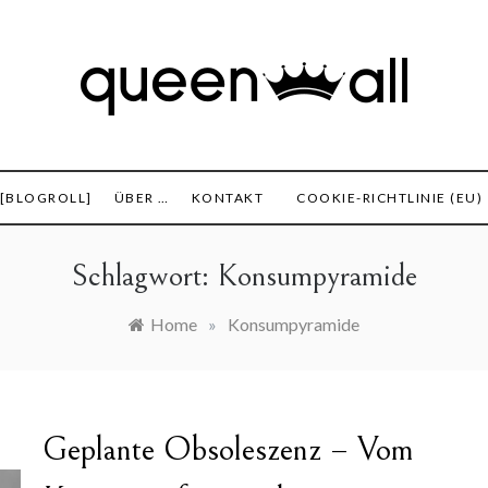
set, Finanzen und alles was sonst noch interessant ist.
 All
 [BLOGROLL]
ÜBER …
KONTAKT
COOKIE-RICHTLINIE (EU)
Schlagwort:
Konsumpyramide
Home
»
Konsumpyramide
Geplante Obsoleszenz – Vom