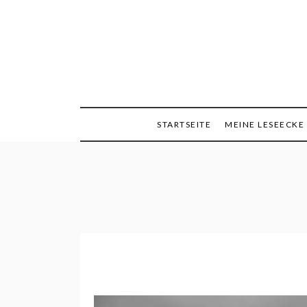
Skip
to
content
Minimalismus, Mind
Queen
STARTSEITE
MEINE LESEECKE