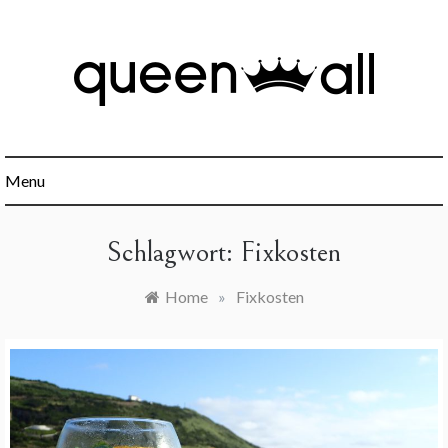
Skip
to
content
Minimalismus, Mindset, Finanzen und alles was sonst noch
Queen All
interessant ist.
Menu
Schlagwort:
Fixkosten
Home
»
Fixkosten