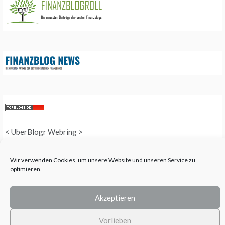
<
UberBlogr Webring
>
Wir verwenden Cookies, um unsere Website und unseren Service zu
optimieren.
COPYRIGHT © 2025 QUEEN-ALL - ALL RIGHTS RESERVED. THEME: PROMOS
BY
TEMPLATE SELL
.
Akzeptieren
Vorlieben