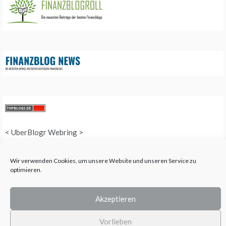
<
UberBlogr Webring
>
Wir verwenden Cookies, um unsere Website und unseren Service zu
optimieren.
COPYRIGHT © 2025 QUEEN-ALL - ALL RIGHTS RESERVED. THEME: PROMOS
BY
TEMPLATE SELL
.
Akzeptieren
Vorlieben