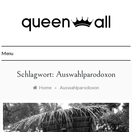
Skip
to
content
Minimalismus, Mindset, Finanzen und alles was sonst noch
Queen All
interessant ist.
Menu
Schlagwort:
Auswahlparodoxon
Home
»
Auswahlparodoxon