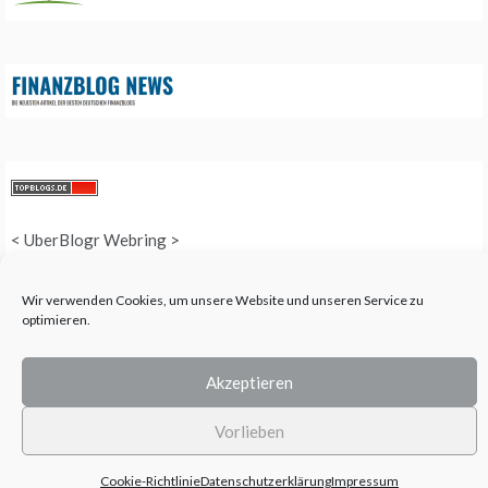
<
UberBlogr Webring
>
Wir verwenden Cookies, um unsere Website und unseren Service zu
optimieren.
COPYRIGHT © 2025 QUEEN-ALL - ALL RIGHTS RESERVED. THEME: PROMOS
BY
TEMPLATE SELL
.
Akzeptieren
Vorlieben
Cookie-Richtlinie
Datenschutzerklärung
Impressum